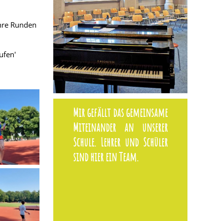
ihre Runden
ufen'
Mir gefällt das gemeinsame
Miteinander an unserer
Schule. Lehrer und Schüler
sind hier ein Team.