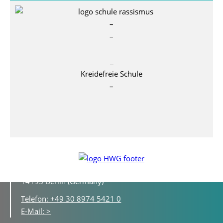
–
–
_
Kreidefreie Schule
–
Hildegard-Wegscheider-Gymnasium
Lassenstraße 16 - 20
14193 Berlin (Germany)
Telefon: +49 30 8974 5421 0
E-Mail: >